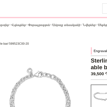
ջօղեր
Վզնոցներ
Փորագրություն
Ամբողջ տեսականի
Նվերներ
Սեթե
vable bar/ 599523C00-20
Թեմա
Engrava
ր
Կենդանիներ և ընտանի կենդանիներ
ամար
Ընտանիք և ընկերներ
Sterli
ար
Տառեր
able 
Սեր
39,500
Նշաններ
Ճանապարհորդություն և Հոբբի