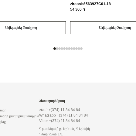
zirconia/ 563927C01-18
54,300 ֏
Ավելացնել Զամբյուղ
Ավելացնել Զամբյուղ
Հետադարձ կապ
Հեռ․՝ +(374) 11 84 84 84
րտեր
Whatsapp +(374) 11 84 84 84
տերի քաղաքականություն
Viber +(374) 11 84 84 84
զեղչ
Գրասենյակ՝ ք. Երևան, Դերենիկ
Դեմիրճյան 1/1