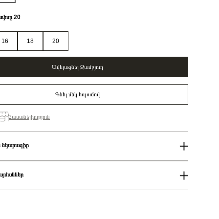
ափսը 20
16
18
20
Ավելացնել Զամբյուղ
Գնել մեկ հպումով
Հասանելիություն
 նկարագիր
Կանացի
Pandora Moments
այմաններ
վանում
Sterling silver link bracelet with engravable bar/ 599523C00-20
Թևնոց
ում
ցման երկիրը
Դանիա
աքումներն իրականացվում են յուրաքանչյուր օր 14։00-19:00-ի
925 հարգի արծաթ
Արծաթագույն