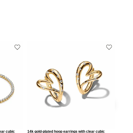
ear cubic
14k gold-plated hoop earrings with clear cubic
14k gold