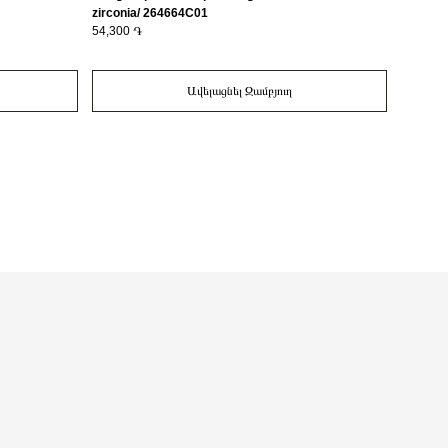
zirconia/ 264664C01
164673
54,300 ֏
59,300 
Ավելացնել Զամբյուղ