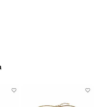
քումներն իրականացվում են յուրաքանչյուր օր 2-4 ժամվա ընթացքում։
կանի նյութը
925 հարգի արծաթ
 առաքումներն իրականացվում են 3-4 աշխատանքային օրվա ընթացքում։
կանի գույնը
Արծաթագույն
նությունը (սմ)
2.8cm
փը (սմ)2
20
սը
20
ի