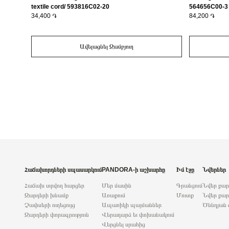
textile cord/ 593816C02-20
564656C00-3
34,400 ֏
84,200 ֏
Ավելացնել Զամբյուղ
Հաճախորդների սպասարկում
PANDORA-ի աշխարհը
Իմ էջը
Նվերներ
Հաճախ տրվող հարցեր
Մեր մասին
Գրանցում
Նվեր քա
Զարդերի խնամք
Առաքում
Մուտք
Նվեր քար
Չափսերի ուղեցույց
Ապառիկի պայմաններ
Ծննդյան 
Զարդերի փորագրություն
Վերադարձ եւ փոխանակում
Վերցնել սրահից