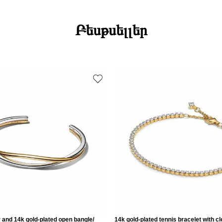
Բեսթսելլեր
er and 14k gold-plated open bangle/
14k gold-plated tennis bracelet with cl