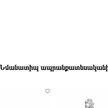
Էքսպրես առա
Bracelet Փա
Դեպի մարզեր
Bracelet Փա
Bracelet Լայ
Bracelet Չա
Զարդի Չափ
Նմանատիպ ապրանքատեսական