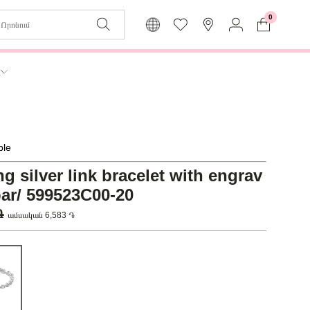
0
Զաբյուղը դատարկ է
Իմ
ր
Լեզու
Մուտք
Հայերեն
Գրանցում
ble
Վերադառնալ մենյու
ng silver link bracelet with engrav
bar/ 599523C00-20
 ֏
ամսական 6,583 ֏