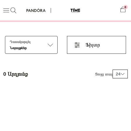
0
Դասակարգել
Ֆիլտր
Նորույթներ
0 Արդյունք
Ցույց տալ
24