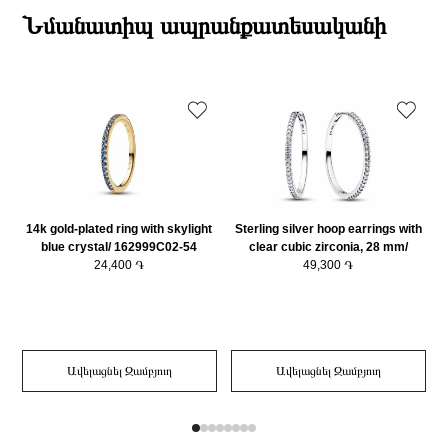
Բյուրեղ
Խորանարդաձև ցիրկոն
ընթացքում։
Նմանատիպ ապրանքատեսականի
Նյութը
925 հարգի արծաթ
Դեպի մարզեր առաքումներն իրականացվում են 3-4 աշխատանքային
Նյութի գույնը
Արծաթագույն
օրվա ընթացքում։
Կատեգորիա
Զարդեր
Զարդի Չափսը
56
14k gold-plated ring with skylight
Sterling silver hoop earrings with
S
blue crystal/ 162999C02-54
clear cubic zirconia, 28 mm/
24,400 ֏
294650C01
49,300 ֏
c
Ավելացնել Զամբյուղ
Ավելացնել Զամբյուղ