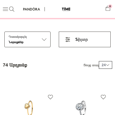
0
Դասակարգել
Ֆիլտր
Նորույթներ
74 Արդյունք
Ցույց տալ
24