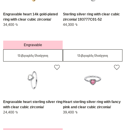
Engravable heart 14k gold-plated
Sterling silver ring with clear cubic
ring with clear cubic zirconia/
zirconia/ 193777C01-52
163801C01-54
34,400 ֏
44,300 ֏
Engravable
Ավելացնել Զամբյուղ
Ավելացնել Զամբյուղ
Engravable heart sterling silver ring
Heart sterling silver ring with fancy
with clear cubic zirconia/
pink and clear cubic zirconia/
193801C01-48
24,400 ֏
198421C03-50
39,400 ֏