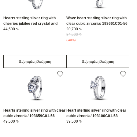
Hearts sterling silver ring with
Wave heart sterling silver ring with
cherries jubilee red crystal and
clear cubic zirconia/ 193661C01-56
clear cubic zirconia/ 193662C01-56
44,500 ֏
20,700 ֏
34,500 ֏
(-40%)
Ավելացնել Զամբյուղ
Ավելացնել Զամբյուղ
Hearts sterling silver ring with clear
Heart sterling silver ring with clear
cubic zirconia/ 193659C01-56
cubic zirconia/ 193100C01-58
49,500 ֏
39,500 ֏