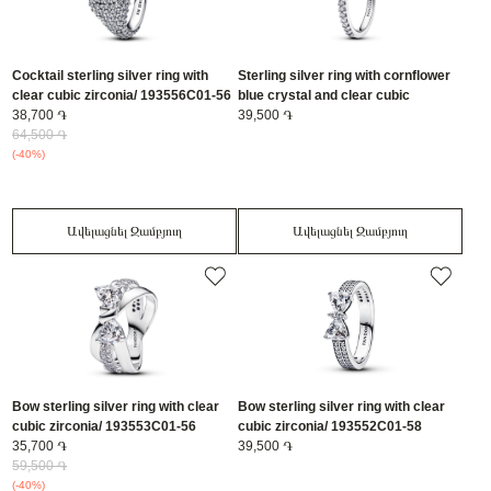
Cocktail sterling silver ring with
Sterling silver ring with cornflower
clear cubic zirconia/ 193556C01-56
blue crystal and clear cubic
38,700 ֏
zirconia/ 193555C01-58
39,500 ֏
64,500 ֏
(-40%)
Ավելացնել Զամբյուղ
Ավելացնել Զամբյուղ
Bow sterling silver ring with clear
Bow sterling silver ring with clear
cubic zirconia/ 193553C01-56
cubic zirconia/ 193552C01-58
35,700 ֏
39,500 ֏
59,500 ֏
(-40%)