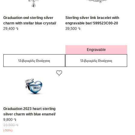
Graduation owl sterling silver
Sterling silver link bracelet with
charm with stellar blue crystal/
engravable bar/ 599523C00-20
798907C01
29,400 ֏
39,500 ֏
Engravable
Ավելացնել Զամբյուղ
Ավելացնել Զամբյուղ
Graduation 2023 heart sterling
silver charm with blue enamel/
792590C01
9,800 ֏
19,500 ֏
(-50%)