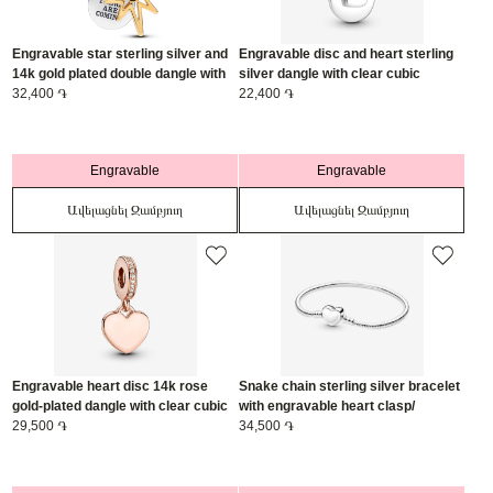
Engravable star sterling silver and
Engravable disc and heart sterling
14k gold plated double dangle with
silver dangle with clear cubic
0.016 ct TW G-I VS2+ round brilliant
32,400 ֏
zirconia/ 799212C01
22,400 ֏
lab-grown diamond/ 763588C01
Engravable
Engravable
Ավելացնել Զամբյուղ
Ավելացնել Զամբյուղ
Engravable heart disc 14k rose
Snake chain sterling silver bracelet
gold-plated dangle with clear cubic
with engravable heart clasp/
zirconia/ 788761C01
29,500 ֏
599206C00-20
34,500 ֏