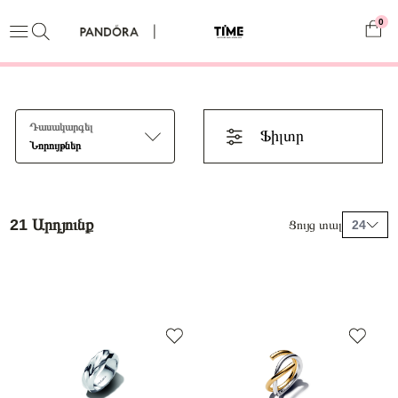
0
Դասակարգել
Ֆիլտր
Նորույթներ
21 Արդյունք
Ցույց տալ
24