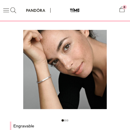
0
Engravable