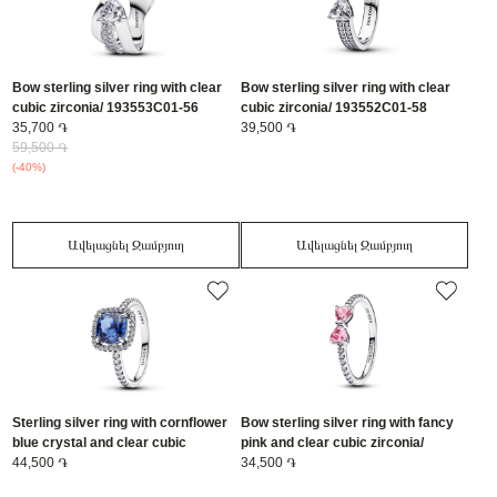
Bow sterling silver ring with clear
Bow sterling silver ring with clear
cubic zirconia/ 193553C01-56
cubic zirconia/ 193552C01-58
35,700 ֏
39,500 ֏
59,500 ֏
(-40%)
Ավելացնել Զամբյուղ
Ավելացնել Զամբյուղ
Sterling silver ring with cornflower
Bow sterling silver ring with fancy
blue crystal and clear cubic
pink and clear cubic zirconia/
zirconia/ 193550C01-56
44,500 ֏
193510C01-58
34,500 ֏