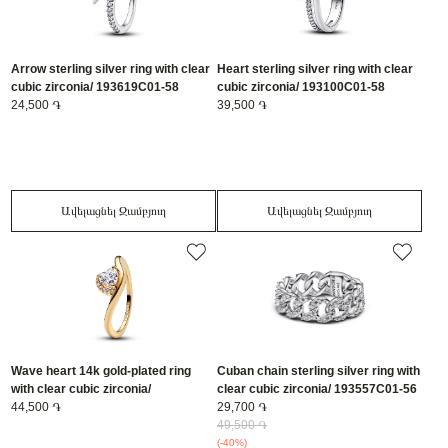
Arrow sterling silver ring with clear
Heart sterling silver ring with clear
cubic zirconia/ 193619C01-58
cubic zirconia/ 193100C01-58
24,500 ֏
39,500 ֏
Ավելացնել Զամբյուղ
Ավելացնել Զամբյուղ
Wave heart 14k gold-plated ring
Cuban chain sterling silver ring with
with clear cubic zirconia/
clear cubic zirconia/ 193557C01-56
163660C01-56
44,500 ֏
29,700 ֏
49,500 ֏
(-40%)