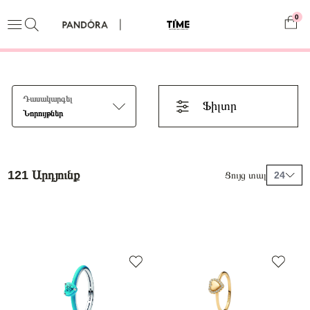
0
Դասակարգել
Ֆիլտր
Նորույթներ
121 Արդյունք
Ցույց տալ
24