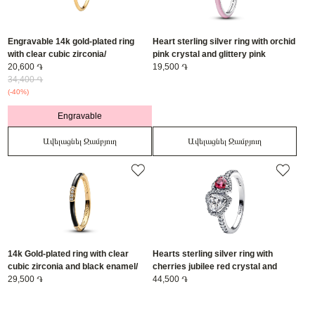
Engravable 14k gold-plated ring
Heart sterling silver ring with orchid
with clear cubic zirconia/
pink crystal and glittery pink
163800C01-52
20,600 ֏
enamel/ 193088C02-56
19,500 ֏
34,400 ֏
(-40%)
Engravable
Ավելացնել Զամբյուղ
Ավելացնել Զամբյուղ
14k Gold-plated ring with clear
Hearts sterling silver ring with
cubic zirconia and black enamel/
cherries jubilee red crystal and
163686C01-56
29,500 ֏
clear cubic zirconia/ 193662C01-56
44,500 ֏