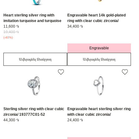
Heart sterling silver ring with
Engravable heart 14k gold-plated
imitation turquoise and turquoise
ring with clear cubic zirconia/
enamel/ 193828C01-56
11,600 ֏
163801C01-54
34,400 ֏
19,400 ֏
(-40%)
Engravable
Ավելացնել Զամբյուղ
Ավելացնել Զամբյուղ
Sterling silver ring with clear cubic
Engravable heart sterling silver ring
zirconia/ 193777C01-52
with clear cubic zirconia/
44,300 ֏
193801C01-48
24,400 ֏