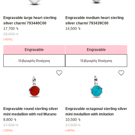
Engravable large heart sterling
Engravable medium heart sterling
silver charm/ 793440C00
silver charm/ 793439C00
17,700 ֏
14,500 ֏
29,500 ֏
(-40%)
Engravable
Engravable
Ավելացնել Զամբյուղ
Ավելացնել Զամբյուղ
Engravable round sterling silver
Engravable octagonal sterling silver
mini medallion with red Murano
mini medallion with imitation
glass/ 793389C01
8,800 ֏
turquoise/ 793388C01
10,500 ֏
17,500 ֏
17,500 ֏
(-50%)
(-40%)