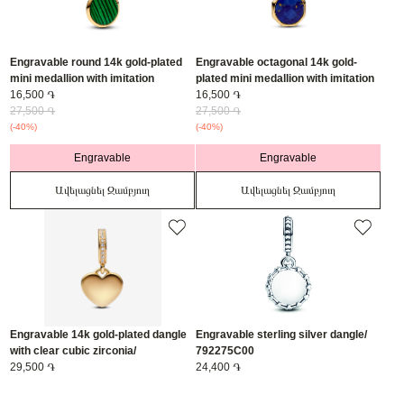
Engravable round 14k gold-plated
Engravable octagonal 14k gold-
mini medallion with imitation
plated mini medallion with imitation
malachite/ 763389C01
16,500 ֏
lapis lazuli/ 763388C01
16,500 ֏
27,500 ֏
27,500 ֏
(-40%)
(-40%)
Engravable
Engravable
Ավելացնել Զամբյուղ
Ավելացնել Զամբյուղ
Engravable 14k gold-plated dangle
Engravable sterling silver dangle/
with clear cubic zirconia/
792275C00
768761C01
29,500 ֏
24,400 ֏