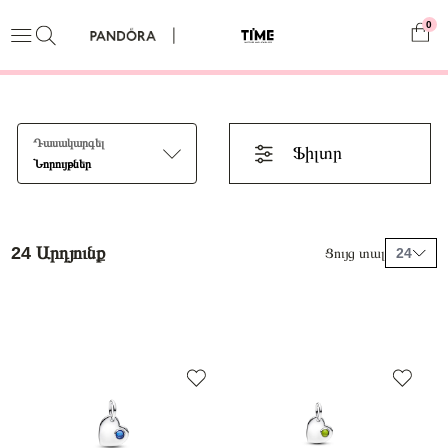
0
Դասակարգել
Ֆիլտր
Նորույթներ
24 Արդյունք
Ցույց տալ
24