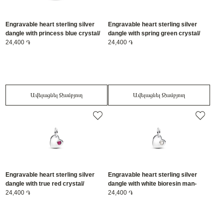
Engravable heart sterling silver
Engravable heart sterling silver
dangle with princess blue crystal/
dangle with spring green crystal/
794295C09
24,400 ֏
794295C08
24,400 ֏
Ավելացնել Զամբյուղ
Ավելացնել Զամբյուղ
Engravable heart sterling silver
Engravable heart sterling silver
dangle with true red crystal/
dangle with white bioresin man-
794295C07
24,400 ֏
made mother of pearl/ 794295C06
24,400 ֏