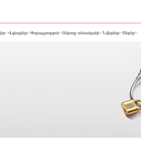
ղեր
Վզնոցներ
Փորագրություն
Ամբողջ տեսականի
Նվերներ
Սեթեր
Թեմա
Կենդանիներ և ընտանի կենդանիներ
ր
Ընտանիք և ընկերներ
Տառեր
Սեր
Նշաններ
Ճանապարհորդություն և Հոբբի