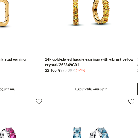
nk stud earring/
14k gold-plated huggie earrings with vibrant yellow
crystal/ 263849C01
22,400 ֏
37,400 ֏
(-40%)
 Զամբյուղ
Ավելացնել Զամբյուղ