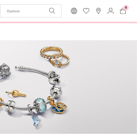
0
Զաբյուղը դատարկ է
Իմ
Լեզու
Մուտք
Հայերեն
Գրանցում
Վերադառնալ մենյու