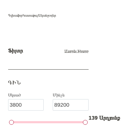
Գլխավոր
Կատալոգ
Ականջօղեր
Ֆիլտր
Մաքրել ֆիլտրը
ԳԻՆ
Սկսած
Մինչև
139 Արդյունք