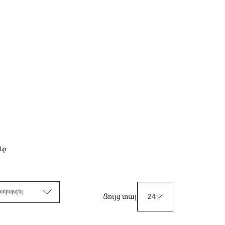
եր
ակարգել
Ցույց տալ
24