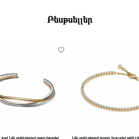
Բեսթսելլեր
er and 14k gold-plated open bangle/
14k gold-plated tennis bracelet with cl