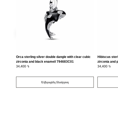
Orca sterling silver double dangle with clear cubic
Hibiscus sterl
zirconia and black enamel/ 794683C01
zirconia and
34,400 ֏
34,400 ֏
Ավելացնել Զամբյուղ