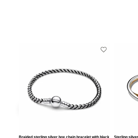
Braided sterling silver box chain bracelet with black
Sterling silv