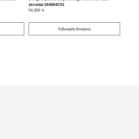
zirconia/ 264664C01
164673
54,300 ֏
59,300 
Ավելացնել Զամբյուղ