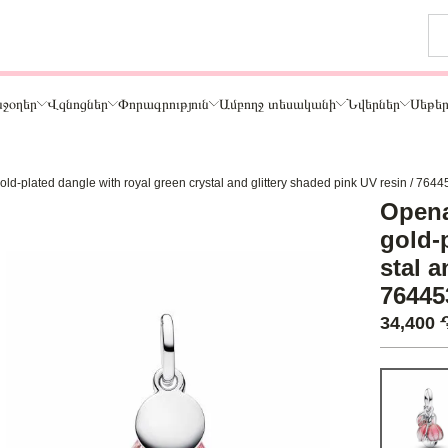
ջօղեր
Վզնոցներ
Փորագրություն
Ամբողջ տեսականի
Նվերներ
Սեթե
gold-plated dangle with royal green crystal and glittery shaded pink UV resin / 76
Թեմա
Opena
ր
Կենդանիներ և ընտանի կենդանիներ
gold-
ամար
Ընտանիք և ընկերներ
stal a
ար
Տառեր
76445
Սեր
Նշաններ
34,400
Ճանապարհորդություն և Հոբբի