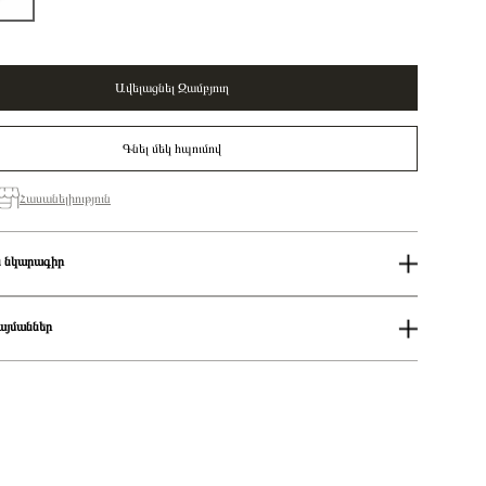
Ավելացնել Զամբյուղ
Գնել մեկ հպումով
Հասանելիություն
 նկարագիր
շ
Pandora
Կանացի
այմաններ
Pandora Moments
penable flower sterling silver and 14k gold-plated dangle with royal
ում
reen crystal and glittery shaded pink UV resin / 764453C01
աքումներն իրականացվում են յուրաքանչյուր օր 14։00-19:00-ի
Չարմ
ցման երկիրը
Դանիա
քումներն իրականացվում են յուրաքանչյուր օր 2-4 ժամվա ընթացքում։
արհեստական բյուրեղ
 առաքումներն իրականացվում են 3-4 աշխատանքային օրվա ընթացքում։
925 հարգի արծաթ
Էմալ