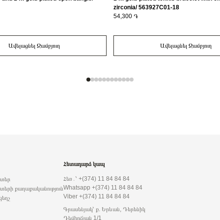
zirconia/ 563927C01-18
54,300 ֏
Ավելացնել Զամբյուղ
Ավելացնել Զամբյուղ
Հետադարձ կապ
Հեռ․՝ +(374) 11 84 84 84
րտեր
Whatsapp +(374) 11 84 84 84
տերի քաղաքականություն
Viber +(374) 11 84 84 84
զեղչ
Գրասենյակ՝ ք. Երևան, Դերենիկ
Դեմիրճյան 1/1