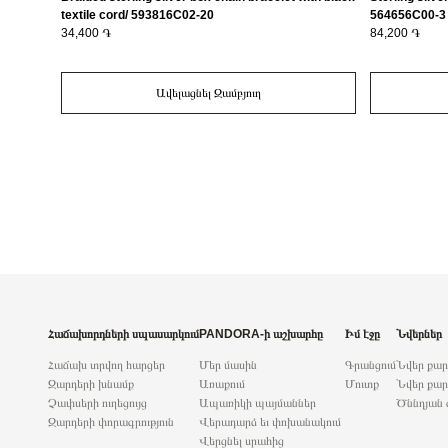
textile cord/ 593816C02-20
564656C00-3
34,400 ֏
84,200 ֏
Ավելացնել Զամբյուղ
Հաճախորդների սպասարկում
PANDORA-ի աշխարհը
Իմ էջը
Նվերներ
Հաճախ տրվող հարցեր
Մեր մասին
Գրանցում
Նվեր քա
Զարդերի խնամք
Առաքում
Մուտք
Նվեր քար
Չափսերի ուղեցույց
Ապառիկի պայմաններ
Ծննդյան 
Զարդերի փորագրություն
Վերադարձ եւ փոխանակում
Վերցնել սրահից