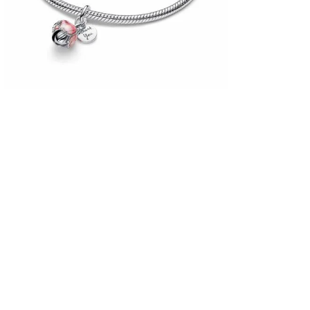
Նյութի գույնը
Նյութի գույնը
Կատեգորիա