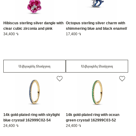
Hibiscus sterling silver dangle with
Octopus sterling silver charm with
clear cubic zirconia and pink
shimmering blue and black enamel/
enamel/ 794698C01
34,400 ֏
794706C01
17,400 ֏
Ավելացնել Զամբյուղ
Ավելացնել Զամբյուղ
14k gold-plated ring with skylight
14k gold-plated ring with ocean
blue crystal/ 162999C02-54
green crystal/ 162999C03-52
24,400 ֏
24,400 ֏