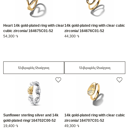
Heart 14k gold-plated ring with clear
14k gold-plated ring with clear cubic
cubic zirconia/ 164675C01-52
zirconia/ 164676C01-52
54,300 ֏
44,300 ֏
Ավելացնել Զամբյուղ
Ավելացնել Զամբյուղ
Sunflower sterling silver and 14k
14k gold-plated ring with clear cubic
gold-plated ring/ 164702C00-52
zirconia/ 164707C01-52
19,400 ֏
49,300 ֏