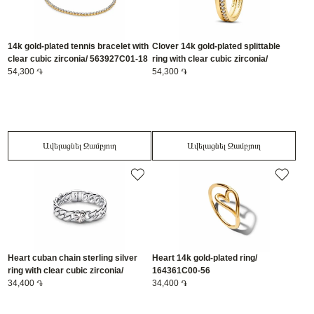
14k gold-plated tennis bracelet with
Clover 14k gold-plated splittable
clear cubic zirconia/ 563927C01-18
ring with clear cubic zirconia/
54,300 ֏
164507C01-56
54,300 ֏
Ավելացնել Զամբյուղ
Ավելացնել Զամբյուղ
Heart cuban chain sterling silver
Heart 14k gold-plated ring/
ring with clear cubic zirconia/
164361C00-56
194386C01-56
34,400 ֏
34,400 ֏