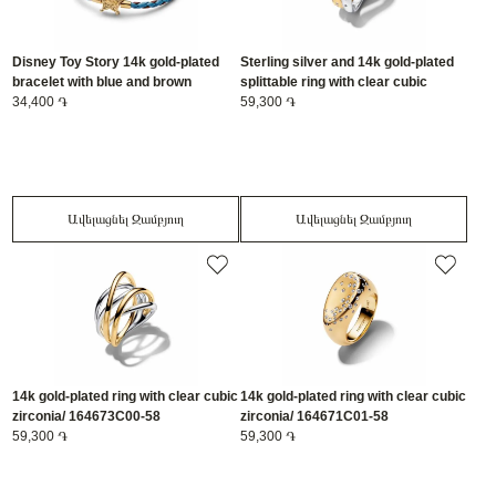
Disney Toy Story 14k gold-plated
Sterling silver and 14k gold-plated
bracelet with blue and brown
splittable ring with clear cubic
leather/ 564605C01-S3
34,400 ֏
zirconia/ 164674C01-58
59,300 ֏
Ավելացնել Զամբյուղ
Ավելացնել Զամբյուղ
14k gold-plated ring with clear cubic
14k gold-plated ring with clear cubic
zirconia/ 164673C00-58
zirconia/ 164671C01-58
59,300 ֏
59,300 ֏