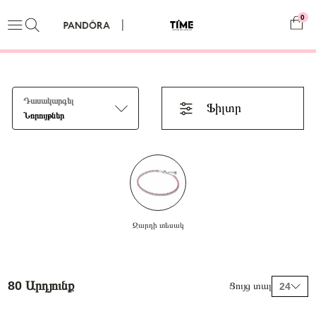
0
Դասակարգել
Ֆիլտր
Նորույթներ
Զարդի տեսակ
80 Արդյունք
Ցույց տալ
24