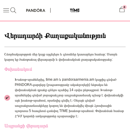
0
Վերադարձի Քաղաքականություն
Շնորհակալություն մեր կայք այցելելու և գնումներ կատարելու համար: Ստորև
կարող եք ծանոթանալ վերադարձի և փոխանակման քաղաքականությանը:
Փոխանակում
Խանութ-սրահներից, time.am և pandoraarmenia.am կայքից գնված
PANDORA զարդերը (բացառությամբ ականջօղերի) ենթակա են
փոխանակման դրանք գնելու պահից 14 օրվա ընթացքում։ Խանութ-
սրահներից գնված յուրաքանչյուր ապրանքատեսակ պետք է փոխանակվի
✔
այն խանութ-սրահում, որտեղից գնվել է։ Օնլայն գնված
ապրանքատեսակները կարող են փոխանակվել միայն Հյուսիսային
պողոտա 5 հասցեում գտնվող TI'ME խանութ-սրահում։ Փոխանման համար
ՀԴՄ կտրոնի առկայությունը պարտադիր է։
Ապրանքի վերադարձ