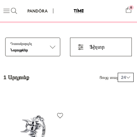
0
Դասակարգել
Ֆիլտր
Նորույթներ
1 Արդյունք
Ցույց տալ
24