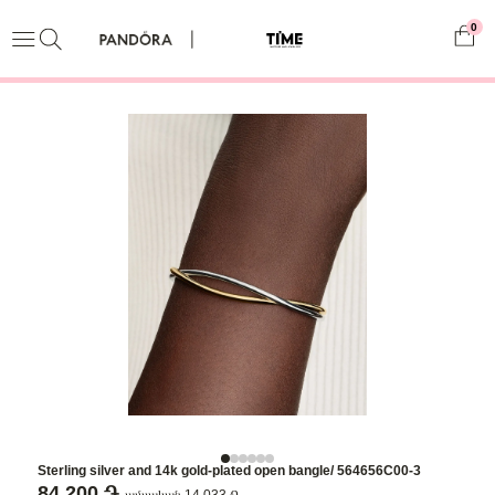
0
Sterling silver and 14k gold-plated open bangle/ 564656C00-3
84,200 ֏