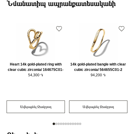
ընթացքում։
Նմանատիպ ապրանքատեսականի
Նյութի գույնը
Ոսկեգույն
Դեպի մարզեր առաքումներն իրականացվում են 3-4 աշխատանքային
Կատեգորիա
Զարդեր
օրվա ընթացքում։
Զարդի Չափսը
19
Heart 14k gold-plated ring with
14k gold-plated bangle with clear
clear cubic zirconia/ 164675C01-
cubic zirconia/ 564655C01-2
54,300 ֏
52
94,200 ֏
Ավելացնել Զամբյուղ
Ավելացնել Զամբյուղ