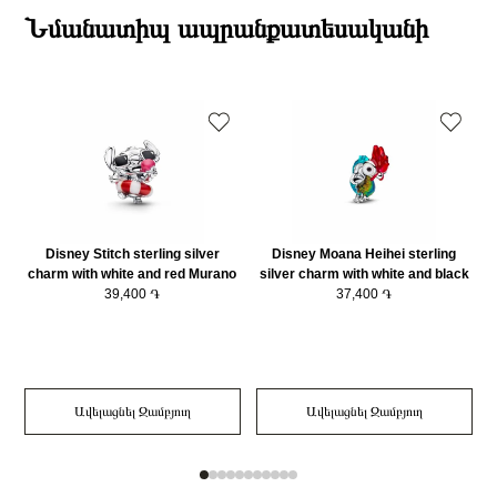
Նյութը
14Կ Ոսկեպատ
ընթացքում։
Նմանատիպ ապրանքատեսականի
Նյութի գույնը
Ոսկեգույն
Դեպի մարզեր առաքումներն իրականացվում են 3-4 աշխատանքային
Bracelet Չափը (սմ)2
19 սմ
օրվա ընթացքում։
Կատեգորիա
Զարդեր
Disney Stitch sterling silver
Disney Moana Heihei sterling
D
charm with white and red Murano
silver charm with white and black
glass, black and pink enamel/
39,400 ֏
Murano glass, red, blue and
37,400 ֏
794642C01
shimmering green enamel/
794644C01
Ավելացնել Զամբյուղ
Ավելացնել Զամբյուղ