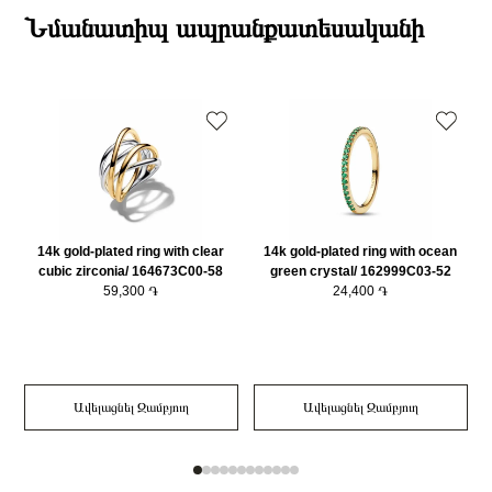
Նյութը
14Կ Ոսկեպատ
ընթացքում։
Նմանատիպ ապրանքատեսականի
Նյութի գույնը
Ոսկեգույն
Դեպի մարզեր առաքումներն իրականացվում են 3-4 աշխատանքային
Ring Չափերը (սմ)
56(17.8) մմ
օրվա ընթացքում։
Կատեգորիա
Զարդեր
Զարդի Չափսը
56
14k gold-plated ring with clear
14k gold-plated ring with ocean
cubic zirconia/ 164673C00-58
green crystal/ 162999C03-52
59,300 ֏
24,400 ֏
Ավելացնել Զամբյուղ
Ավելացնել Զամբյուղ