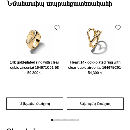
ընթացքում։
Նմանատիպ ապրանքատեսականի
Նյութը
14Կ Ոսկեպատ
Դեպի մարզեր առաքումներն իրականացվում են 3-4 աշխատանքային
Նյութը2
925 հարգի արծաթ
օրվա ընթացքում։
Նյութի գույնը
Ոսկեգույն
Նյութի գույնը 2
Արծաթագույն
Ring Չափերը (սմ)
58(18.5) մմ
Կատեգորիա
Զարդեր
Զարդի Չափսը
58
14k gold-plated ring with clear
Heart 14k gold-plated ring with
S
cubic zirconia/ 164671C01-58
clear cubic zirconia/ 164675C01-
59,300 ֏
54,300 ֏
52
Ավելացնել Զամբյուղ
Ավելացնել Զամբյուղ