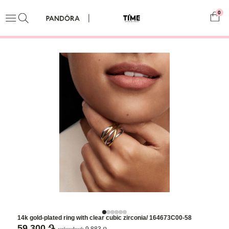
0
14k gold-plated ring with clear cubic zirconia/ 164673C00-58
59,300 ֏