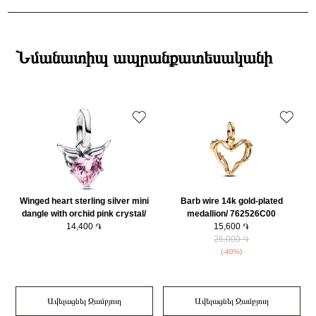
Բրենդի գրանցման երկիրը
Դանիա
Ստանդարտ առաքումներն իրականացվում են յուրաքանչյուր օր 14։00-
Նյութը
925 հարգի արծաթ
19:00-ի միջակայքում։
Նյութի գույնը
Արծաթագույն
Էքսպրես առաքումներն իրականացվում են յուրաքանչյուր օր 2-4 ժամվա
Կատեգորիա
Զարդեր
ընթացքում։
Նմանատիպ ապրանքատեսականի
Զարդի Չափսը
2
Դեպի մարզեր առաքումներն իրականացվում են 3-4 աշխատանքային
օրվա ընթացքում։
Winged heart sterling silver mini
Barb wire 14k gold-plated
dangle with orchid pink crystal/
medallion/ 762526C00
793626C02
14,400 ֏
15,600 ֏
26,000 ֏
(-40%)
Ավելացնել Զամբյուղ
Ավելացնել Զամբյուղ