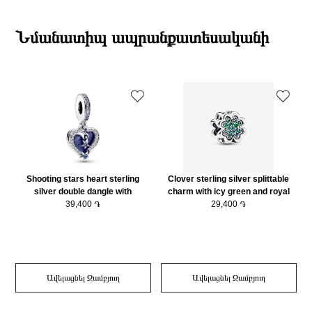
19:00-ի միջակայքում։
Նյութը
925 հարգի արծաթ
Էքսպրես առաքումներն իրականացվում են յուրաքանչյուր օր 2-4 ժամվա
Նյութի գույնը
Արծաթագույն
ընթացքում։
Նմանատիպ ապրանքատեսականի
Charm Տեսակ
Չարմ
Դեպի մարզեր առաքումներն իրականացվում են 3-4 աշխատանքային
օրվա ընթացքում։
Shooting stars heart sterling
Clover sterling silver splittable
silver double dangle with
charm with icy green and royal
moonlight blue crystal, clear cubic
39,400 ֏
green crystal/ 792752C01
29,400 ֏
zirconia and shimmering light blue
enamel/ 792356C01
Ավելացնել Զամբյուղ
Ավելացնել Զամբյուղ