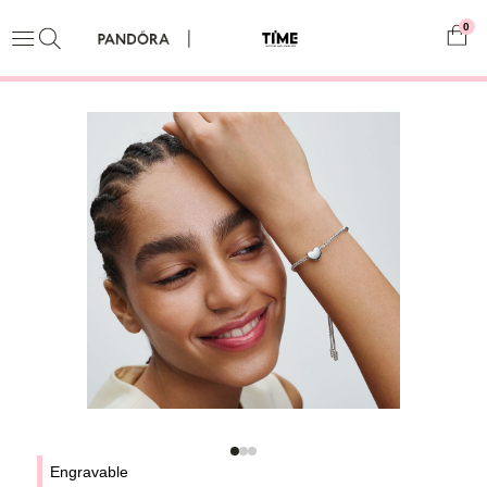
0
Engravable