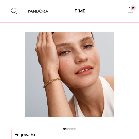
0
Engravable