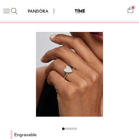
0
Engravable