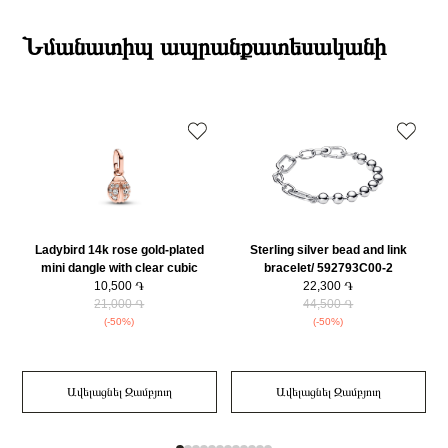
Բրենդի գրանցման երկիրը
Դանիա
Էքսպրես առաքումներն իրականացվում են յուրաքանչյուր օր 2-4 ժամվա
Նյութը
14K Վարդագույն ոսկու պատվածքով մետաղական խառնուրդ
ընթացքում։
Նմանատիպ ապրանքատեսականի
Նյութի գույնը
Վարդագույն ոսկի
Դեպի մարզեր առաքումներն իրականացվում են 3-4 աշխատանքային
Կատեգորիա
Զարդեր
օրվա ընթացքում։
Զեղչ
30%
Ladybird 14k rose gold-plated
Sterling silver bead and link
mini dangle with clear cubic
bracelet/ 592793C00-2
zirconia/ 783043C01
10,500 ֏
22,300 ֏
21,000 ֏
44,500 ֏
(-50%)
(-50%)
Ավելացնել Զամբյուղ
Ավելացնել Զամբյուղ