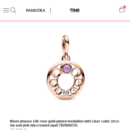
0
Moon phases 14k rose gold-plated medallion with clear cubic zirco
nia and pink lab-created opal/ 782806C01
24,500 ֏