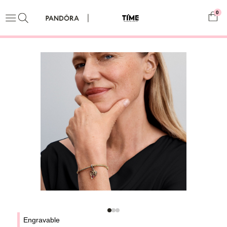
0
Engravable