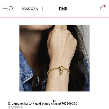
0
Dreamcatcher 14k gold-plated charm/ 767200C00
37,500 ֏