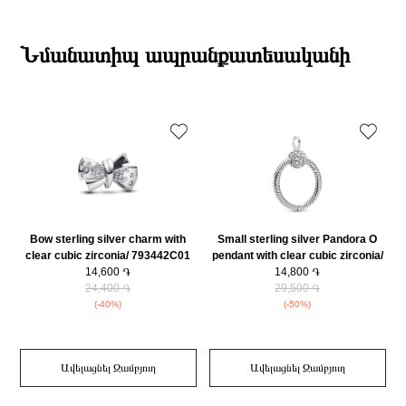
Տիպ
Չարմ
19:00-ի միջակայքում։
Բրենդի գրանցման երկիրը
Դանիա
Էքսպրես առաքումներն իրականացվում են յուրաքանչյուր օր 2-4 ժամվա
Բյուրեղ
Խորանարդաձև ցիրկոն
ընթացքում։
Նմանատիպ ապրանքատեսականի
Նյութը
14K Վարդագույն ոսկու պատվածքով մետաղական խառնուրդ
Դեպի մարզեր առաքումներն իրականացվում են 3-4 աշխատանքային
Նյութի գույնը
Վարդագույն ոսկի
օրվա ընթացքում։
Կատեգորիա
Զարդեր
Զեղչ
30%
Bow sterling silver charm with
Small sterling silver Pandora O
clear cubic zirconia/ 793442C01
pendant with clear cubic zirconia/
w
14,600 ֏
399097C01
14,800 ֏
24,400 ֏
29,500 ֏
(-40%)
(-50%)
Ավելացնել Զամբյուղ
Ավելացնել Զամբյուղ