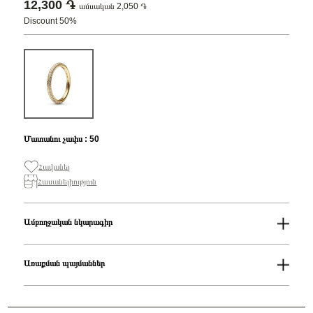
12,300 ֏
ամսական 2,050 ֏
Discount 50%
Մատանու չափս : 50
Հավանել
Հասանելիություն
Ամբողջական նկարագիր
Մատանու չափս
50
Զեղչ
50%
Առաքման պայմաններ
Սեռ
Կանացի
Քարի գույնը
Սպիտակ
Առաքում
Հավաքածու
Pandora Me
Ստանդարտ առաքումներն իրականացվում են յուրաքանչյուր օր 14։00-