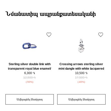
անվանում
54
19:00-ի միջակայքում։
Տիպ
Մատանի
Էքսպրես առաքումներն իրականացվում են յուրաքանչյուր օր 2-4 ժամվա
Բրենդի գրանցման երկիրը
Դանիա
ընթացքում։
Նմանատիպ ապրանքատեսականի
Նյութը
925 հարգի արծաթ
Դեպի մարզեր առաքումներն իրականացվում են 3-4 աշխատանքային
Նյութի գույնը
Արծաթագույն
օրվա ընթացքում։
Կատեգորիա
Զարդեր
Զարդի Չափսը
54
Զեղչ
30%
Sterling silver double link with
Crossing arrows sterling silver
transparent royal blue enamel/
mini dangle with white lacquered
799663C01
6,300 ֏
artificial pearl/ 793687C01
10,500 ֏
12,500 ֏
17,500 ֏
(-50%)
(-40%)
Ավելացնել Զամբյուղ
Ավելացնել Զամբյուղ