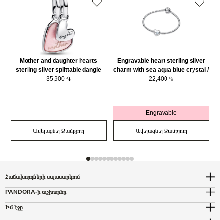
Mother and daughter hearts
Engravable heart sterling silver
sterling silver splittable dangle
charm with sea aqua blue crystal /
with pink bioresin man-made
35,900 ֏
794161C03
22,400 ֏
mother of pearl/ 793766C01
Engravable
Ավելացնել Զամբյուղ
Ավելացնել Զամբյուղ
Հաճախորդների սպասարկում
PANDORA-ի աշխարհը
Իմ էջը