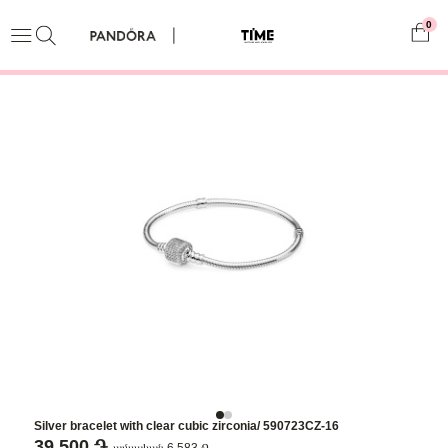
0
Silver bracelet with clear cubic zirconia/ 590723CZ-16
39,500 ֏