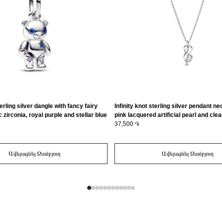
rling silver dangle with fancy fairy
Infinity knot sterling silver pendant n
c zirconia, royal purple and stellar blue
pink lacquered artificial pearl and cle
986C01
zirconia/ 393762C01-50
37,500 ֏
Ավելացնել Զամբյուղ
Ավելացնել Զամբյուղ