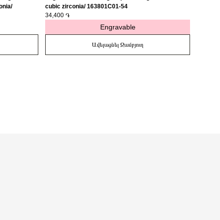
onia/
cubic zirconia/ 163801C01-54
medalli
34,400 ֏
27,400 
Engravable
Ավելացնել Զամբյուղ