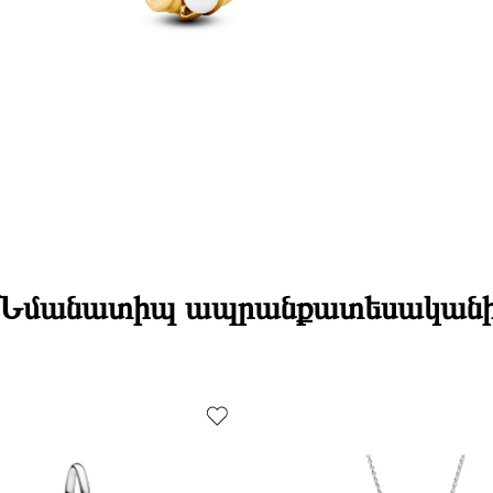
Նյութի գույնը
Կատեգորիա
Charm Չափե
Նմանատիպ ապրանքատեսական