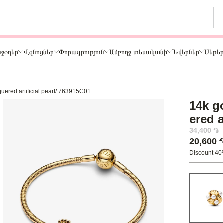
ջօղեր
Վզնոցներ
Փորագրություն
Ամբողջ տեսականի
Նվերներ
Սեթե
quered artificial pearl/ 763915C01
Թեմա
14k g
ր
Կենդանիներ և ընտանի կենդանիներ
ered a
ամար
Ընտանիք և ընկերներ
34,400 ֏
ար
Տառեր
20,600
Սեր
Discount 4
Նշաններ
Ճանապարհորդություն և Հոբբի