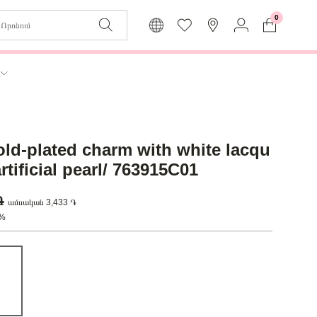
0
Զաբյուղը դատարկ է
Իմ
ր
Լեզու
Մուտք
Հայերեն
Գրանցում
old-plated charm with white lacqu
Վերադառնալ մենյու
rtificial pearl/ 763915C01
 ֏
ամսական 3,433 ֏
0%