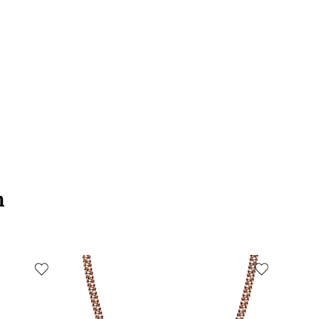
Ոսկեգույն
Զարդեր
րը (սմ)
1.9mm x 1.2mm x 8.7mm
ի