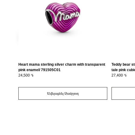
Heart mama sterling silver charm with transparent
Teddy bear ste
pink enamel/ 791505C01
tale pink cubi
24,500 ֏
crystal/ 792
27,400 ֏
Ավելացնել Զամբյուղ