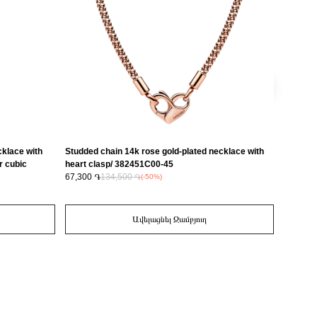
ecklace with
Studded chain 14k rose gold-plated necklace with
14k Rose
ar cubic
heart clasp/ 382451C00-45
Murano 
67,300 ֏
134,500 ֏
14,600 
(-50%)
Ավելացնել Զամբյուղ