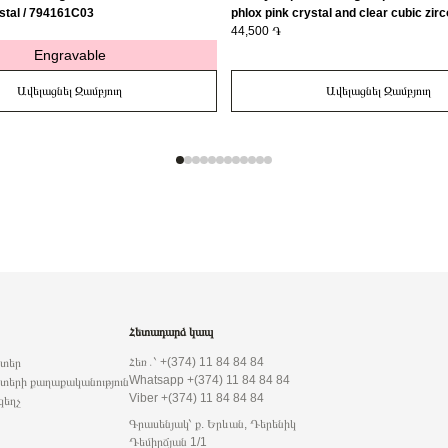
stal / 794161C03
phlox pink crystal and clear cubic zirc
163651C01-56
44,500 ֏
Engravable
Ավելացնել Զամբյուղ
Ավելացնել Զամբյուղ
Հետադարձ կապ
Հեռ․՝ +(374) 11 84 84 84
րտեր
Whatsapp +(374) 11 84 84 84
տերի քաղաքականություն
Viber +(374) 11 84 84 84
զեղչ
Գրասենյակ՝ ք. Երևան, Դերենիկ
Դեմիրճյան 1/1