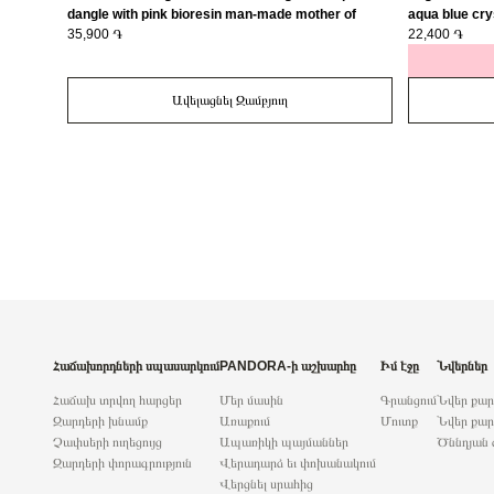
dangle with pink bioresin man-made mother of
aqua blue cry
pearl/ 793766C01
35,900 ֏
22,400 ֏
Ավելացնել Զամբյուղ
Հաճախորդների սպասարկում
PANDORA-ի աշխարհը
Իմ էջը
Նվերներ
Հաճախ տրվող հարցեր
Մեր մասին
Գրանցում
Նվեր քա
Զարդերի խնամք
Առաքում
Մուտք
Նվեր քար
Չափսերի ուղեցույց
Ապառիկի պայմաններ
Ծննդյան 
Զարդերի փորագրություն
Վերադարձ եւ փոխանակում
Վերցնել սրահից