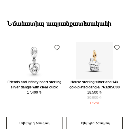
Բրենդի գրանցման երկիրը
Դանիա
Ստանդարտ առաքումներն իրականացվում են յուրաքանչյուր օր 14։00-
Նյութը
925 հարգի արծաթ
19:00-ի միջակայքում։
Նյութի գույնը
Արծաթագույն
Էքսպրես առաքումներն իրականացվում են յուրաքանչյուր օր 2-4 ժամվա
Bracelet Չափը (սմ)
20
ընթացքում։
Նմանատիպ ապրանքատեսականի
Կատեգորիա
Զարդեր
Դեպի մարզեր առաքումներն իրականացվում են 3-4 աշխատանքային
Զարդի Չափսը
20
օրվա ընթացքում։
Friends and infinity heart sterling
House sterling silver and 14k
silver dangle with clear cubic
gold-plated dangle/ 763205C00
zirconia/ 799294C01
17,400 ֏
18,500 ֏
30,900 ֏
(-40%)
Ավելացնել Զամբյուղ
Ավելացնել Զամբյուղ