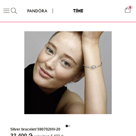
0
Silver bracelet/ 590702HV-20
32,400 ֏