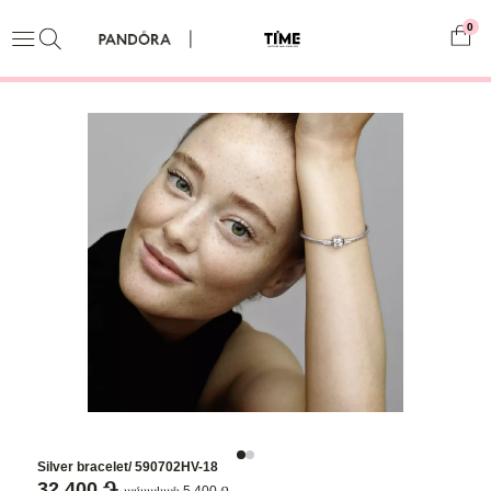
0
Silver bracelet/ 590702HV-18
32,400 ֏