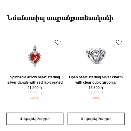
Տիպ
Կախազարդ
19:00-ի միջակայքում։
Բրենդի գրանցման երկիրը
Դանիա
Էքսպրես առաքումներն իրականացվում են յուրաքանչյուր օր 2-4 ժամվա
Բյուրեղ
Խորանարդաձև ցիրկոն
ընթացքում։
Նմանատիպ ապրանքատեսականի
Նյութը
925 հարգի արծաթ
Դեպի մարզեր առաքումներն իրականացվում են 3-4 աշխատանքային
Նյութի գույնը
Արծաթագույն
օրվա ընթացքում։
Կատեգորիա
Զարդեր
Զեղչ
30%
Spinnable arrow heart sterling
Open heart sterling silver charm
M
silver dangle with red lab-created
with clear cubic zirconia/
opal and clear cubic zirconia/
21,500 ֏
792493C01
13,800 ֏
793667C01
35,900 ֏
27,500 ֏
(-40%)
(-50%)
Ավելացնել Զամբյուղ
Ավելացնել Զամբյուղ