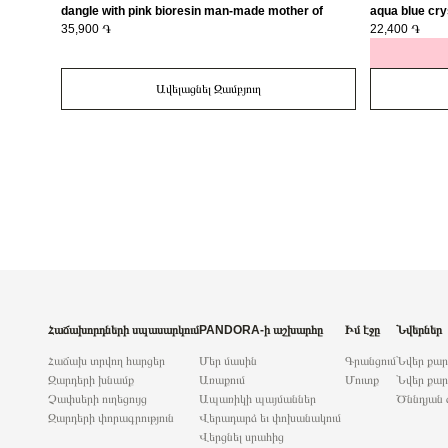
dangle with pink bioresin man-made mother of
aqua blue cry
pearl/ 793766C01
35,900 ֏
22,400 ֏
Ավելացնել Զամբյուղ
Հաճախորդների սպասարկում
PANDORA-ի աշխարհը
Իմ էջը
Նվերներ
Հաճախ տրվող հարցեր
Մեր մասին
Գրանցում
Նվեր քա
Զարդերի խնամք
Առաքում
Մուտք
Նվեր քար
Չափսերի ուղեցույց
Ապառիկի պայմաններ
Ծննդյան 
Զարդերի փորագրություն
Վերադարձ եւ փոխանակում
Վերցնել սրահից