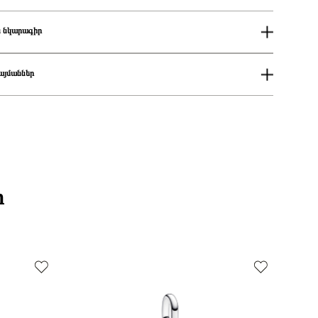
 նկարագիր
ափս
54
Կանացի
այմաններ
Սպիտակ
Pandora Me
ում
Sterling silver ring with white enamel and clear cubic zirconia/
աքումներն իրականացվում են յուրաքանչյուր օր 14։00-19:00-ի
192528C02-54
Մատանի
քումներն իրականացվում են յուրաքանչյուր օր 2-4 ժամվա ընթացքում։
ցման երկիրը
Դանիա
 առաքումներն իրականացվում են 3-4 աշխատանքային օրվա ընթացքում։
Խորանարդաձև ցիրկոն
Շրջանաձև
Էմալ
ի
925 հարգի արծաթ
Արծաթագույն
Զարդեր
սը
54