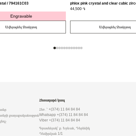
stal / 794161C03
phlox pink crystal and clear cubic zirc
163651C01-56
44,500 ֏
Engravable
Ավելացնել Զամբյուղ
Ավելացնել Զամբյուղ
Հետադարձ կապ
Հեռ․՝ +(374) 11 84 84 84
րտեր
Whatsapp +(374) 11 84 84 84
տերի քաղաքականություն
Viber +(374) 11 84 84 84
զեղչ
Գրասենյակ՝ ք. Երևան, Դերենիկ
Դեմիրճյան 1/1