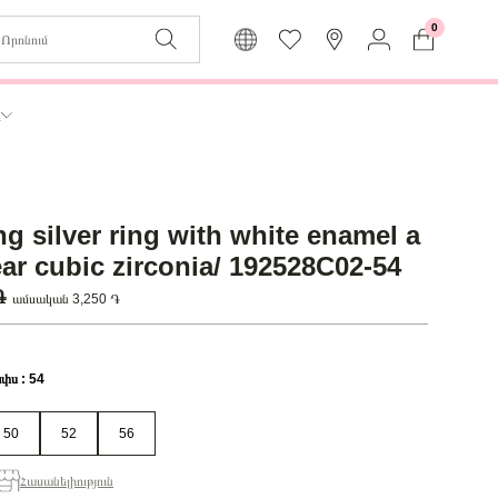
0
Զաբյուղը դատարկ է
Իմ
ր
Լեզու
Մուտք
Հայերեն
Գրանցում
ng silver ring with white enamel a
Վերադառնալ մենյու
ear cubic zirconia/ 192528C02-54
 ֏
ամսական 3,250 ֏
փս : 54
50
52
56
Հասանելիություն