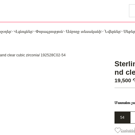
ջօղեր
Վզնոցներ
Փորագրություն
Ամբողջ տեսականի
Նվերներ
Սեթե
l and clear cubic zirconia/ 192528C02-54
Թեմա
Sterli
ր
Կենդանիներ և ընտանի կենդանիներ
nd cl
ամար
Ընտանիք և ընկերներ
19,500
ար
Տառեր
Սեր
Նշաններ
Մատանու չա
Ճանապարհորդություն և Հոբբի
54
Հավանել