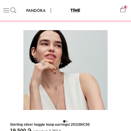
0
Sterling silver huggie hoop earrings/ 293286C00
19,500 ֏