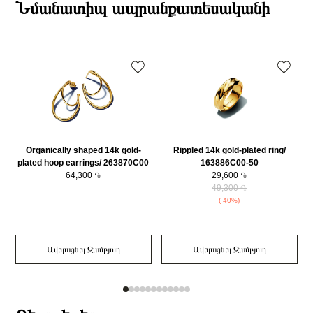
ընթացքում։
Նմանատիպ ապրանքատեսականի
Ականջօղի ձևը
Օղակաձև Սեղմվող
Դեպի մարզեր առաքումներն իրականացվում են 3-4 աշխատանքային
Earring Փականներ
Օղակաձև Սեղմվող
օրվա ընթացքում։
Earring Չափսերը (սմ)2
10.7x2.5 mm
Organically shaped 14k gold-
Rippled 14k gold-plated ring/
plated hoop earrings/ 263870C00
163886C00-50
64,300 ֏
29,600 ֏
49,300 ֏
(-40%)
Ավելացնել Զամբյուղ
Ավելացնել Զամբյուղ