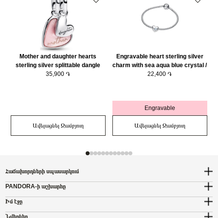
Mother and daughter hearts
Engravable heart sterling silver
sterling silver splittable dangle
charm with sea aqua blue crystal /
with pink bioresin man-made
35,900 ֏
794161C03
22,400 ֏
mother of pearl/ 793766C01
Engravable
Ավելացնել Զամբյուղ
Ավելացնել Զամբյուղ
Հաճախորդների սպասարկում
PANDORA-ի աշխարհը
Իմ էջը
Նվերներ