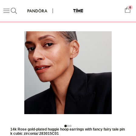
0
14k Rose gold-plated huggie hoop earrings with fancy fairy tale pin
k cubic zirconia/ 283015C01