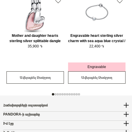
Mother and daughter hearts
Engravable heart sterling silver
sterling silver splittable dangle
charm with sea aqua blue crystal /
with pink bioresin man-made
35,900 ֏
794161C03
22,400 ֏
mother of pearl/ 793766C01
Engravable
Ավելացնել Զամբյուղ
Ավելացնել Զամբյուղ
Հաճախորդների սպասարկում
PANDORA-ի աշխարհը
Իմ էջը