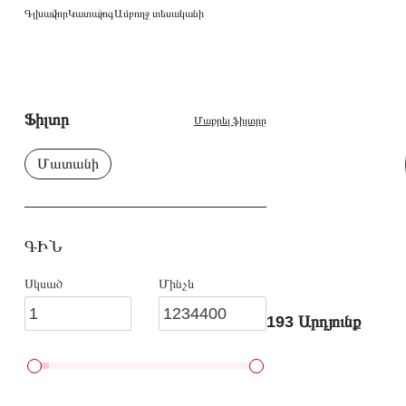
Գլխավոր
Կատալոգ
Ամբողջ տեսականի
Ֆիլտր
Մաքրել ֆիլտրը
Մատանի
ԳԻՆ
Սկսած
Մինչև
193 Արդյունք