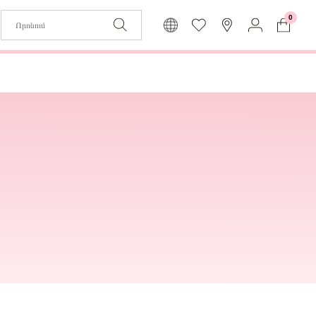
0
Զաբյուղը դատարկ է
Իմ
Լեզու
Մուտք
Հայերեն
Գրանցում
Վերադառնալ մենյու