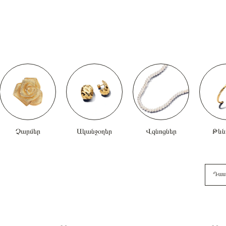
Չարմեր
Ականջօղեր
Վզնոցներ
Թևն
Դաս