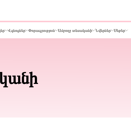
ղեր
Վզնոցներ
Փորագրություն
Ամբողջ տեսականի
Նվերներ
Սեթեր
Թեմա
Կենդանիներ և ընտանի կենդանիներ
կանի
ր
Ընտանիք և ընկերներ
Տառեր
Սեր
Նշաններ
Ճանապարհորդություն և Հոբբի