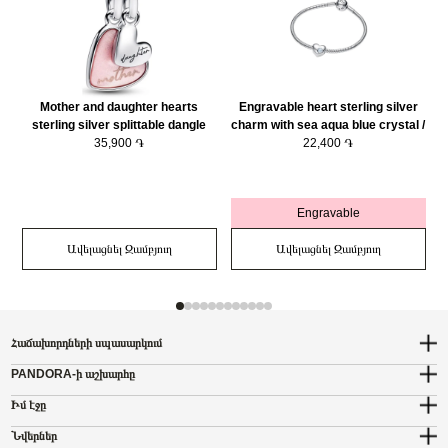
Mother and daughter hearts
Engravable heart sterling silver
sterling silver splittable dangle
charm with sea aqua blue crystal /
with pink bioresin man-made
35,900 ֏
794161C03
22,400 ֏
mother of pearl/ 793766C01
Engravable
Ավելացնել Զամբյուղ
Ավելացնել Զամբյուղ
Հաճախորդների սպասարկում
PANDORA-ի աշխարհը
Իմ էջը
Նվերներ