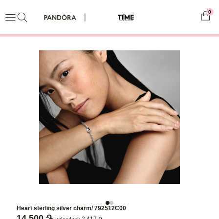
0
Heart sterling silver charm/ 792512C00
14,500 ֏