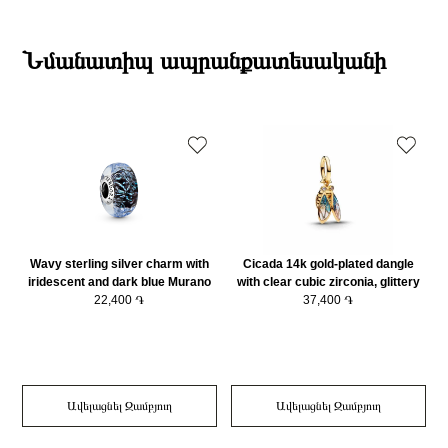
անվանում
man-made mother of pearl and clear cubic zirconia/
19:00-ի միջակայքում։
763787C01
Էքսպրես առաքումներն իրականացվում են յուրաքանչյուր օր 2-4 ժամվա
Տիպ
Չարմ
ընթացքում։
Նմանատիպ ապրանքատեսականի
Բրենդի գրանցման երկիրը
Դանիա
Դեպի մարզեր առաքումներն իրականացվում են 3-4 աշխատանքային
Բյուրեղ
Մարգարիտ/Խորանարդաձև ցիրկոն
օրվա ընթացքում։
Նյութը
14Կ Ոսկեպատ
Նյութը2
925 հարգի արծաթ
Կատեգորիա
Զարդեր
Wavy sterling silver charm with
Cicada 14k gold-plated dangle
iridescent and dark blue Murano
with clear cubic zirconia, glittery
glass/ 798938C00
22,400 ֏
blue and purple UV resin /
37,400 ֏
764490C01
Ավելացնել Զամբյուղ
Ավելացնել Զամբյուղ