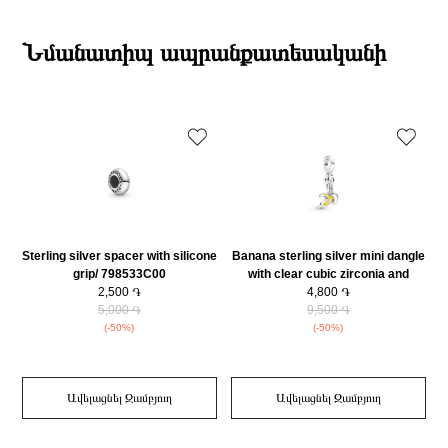
19:00-ի միջակայքում։
Տիպ
Չարմ
Էքսպրես առաքումներն իրականացվում են յուրաքանչյուր օր 2-4 ժամվա
Բրենդի գրանցման երկիրը
Դանիա
ընթացքում։
Նմանատիպ ապրանքատեսականի
Բյուրեղ
Խորանարդաձև ցիրկոն
Դեպի մարզեր առաքումներն իրականացվում են 3-4 աշխատանքային
Քարի ձևը
Շրջանաձև
օրվա ընթացքում։
Նյութը
925 հարգի արծաթ
Նյութի գույնը
Արծաթագույն
Կատեգորիա
Զարդեր
Զարդի Չափսը
6.4x20.9x15.4mm
Զեղչ
30%
Sterling silver spacer with silicone
Banana sterling silver mini dangle
grip/ 798533C00
with clear cubic zirconia and
2,500 ֏
yellow enamel/ 799673C01
4,800 ֏
5,000 ֏
9,500 ֏
(-50%)
(-50%)
Ավելացնել Զամբյուղ
Ավելացնել Զամբյուղ