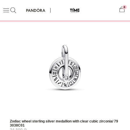
0
Zodiac wheel sterling silver medallion with clear cubic zirconia/ 79
3038C01
24,500 ֏