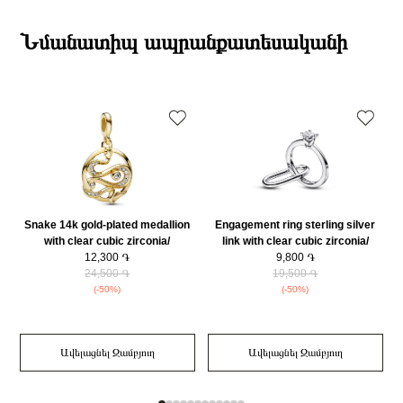
Բրենդի գրանցման երկիրը
Դանիա
Էքսպրես առաքումներն իրականացվում են յուրաքանչյուր օր 2-4 ժամվա
Նյութը
925 հարգի արծաթ
ընթացքում։
Նմանատիպ ապրանքատեսականի
Նյութի գույնը
Արծաթագույն
Դեպի մարզեր առաքումներն իրականացվում են 3-4 աշխատանքային
Charm Տեսակ
Կախվող Չարմ
օրվա ընթացքում։
Զեղչ
30%
Snake 14k gold-plated medallion
Engagement ring sterling silver
with clear cubic zirconia/
link with clear cubic zirconia/
762301C01
12,300 ֏
792525C01
9,800 ֏
24,500 ֏
19,500 ֏
(-50%)
(-50%)
Ավելացնել Զամբյուղ
Ավելացնել Զամբյուղ