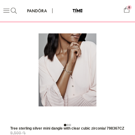
0
Tree sterling silver mini dangle with clear cubic zirconia/ 798367CZ
9,500 ֏