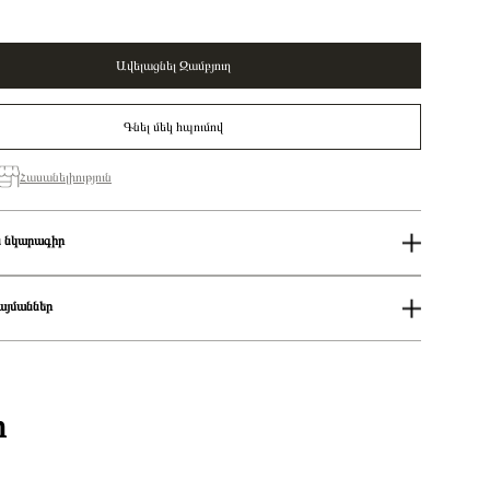
Ավելացնել Զամբյուղ
Գնել մեկ հպումով
Հասանելիություն
 նկարագիր
50%
Կանացի
այմաններ
Pandora Moments
Leo zodiac 14k gold-plated dangle with clear cubic zirconia/
ում
762725C01
աքումներն իրականացվում են յուրաքանչյուր օր 14։00-19:00-ի
Չարմ
ցման երկիրը
Դանիա
քումներն իրականացվում են յուրաքանչյուր օր 2-4 ժամվա ընթացքում։
ի
Խորանարդաձև ցիրկոն
 առաքումներն իրականացվում են 3-4 աշխատանքային օրվա ընթացքում։
14Կ Ոսկեպատ
Ոսկեգույն
ակ
Կախվող Չարմ