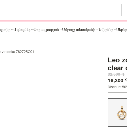
ջօղեր
Վզնոցներ
Փորագրություն
Ամբողջ տեսականի
Նվերներ
Սեթե
ic zirconia/ 762725C01
Թեմա
Leo z
ր
Կենդանիներ և ընտանի կենդանիներ
clear
ամար
Ընտանիք և ընկերներ
32,500 ֏
ար
Տառեր
16,300
Սեր
Discount 5
Նշաններ
Ճանապարհորդություն և Հոբբի