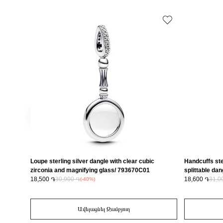
Loupe sterling silver dangle with clear cubic
Handcuffs ste
zirconia and magnifying glass/ 793670C01
splittable da
18,500 ֏
30,900 ֏
18,600 ֏
31,0
(-40%)
Ավելացնել Զամբյուղ