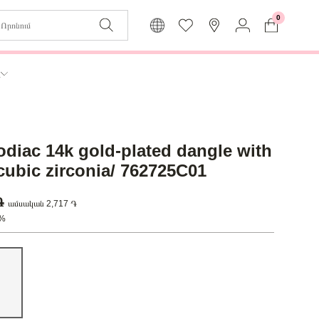
0
Զաբյուղը դատարկ է
Իմ
ր
Լեզու
Մուտք
Հայերեն
Գրանցում
odiac 14k gold-plated dangle with
Վերադառնալ մենյու
 cubic zirconia/ 762725C01
 ֏
ամսական 2,717 ֏
0%