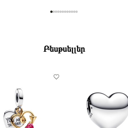
Բեսթսելլեր