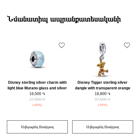
Տիպ
Չարմ
19:00-ի միջակայքում։
Բրենդի գրանցման երկիրը
Դանիա
Էքսպրես առաքումներն իրականացվում են յուրաքանչյուր օր 2-4 ժամվա
Նյութը
925 հարգի արծաթ
ընթացքում։
Նմանատիպ ապրանքատեսականի
Նյութը2
Էմալ
Դեպի մարզեր առաքումներն իրականացվում են 3-4 աշխատանքային
Նյութի գույնը
Արծաթագույն
օրվա ընթացքում։
Նյութի գույնը 2
Կարմիր
Կատեգորիա
Զարդեր
Զեղչ
30%
Disney sterling silver charm with
Disney Tigger sterling silver
light blue Murano glass and silver
dangle with transparent orange
foil/ 793073C00
16,500 ֏
enamel/ 792213C01
18,800 ֏
27,500 ֏
37,500 ֏
(-40%)
(-50%)
Ավելացնել Զամբյուղ
Ավելացնել Զամբյուղ