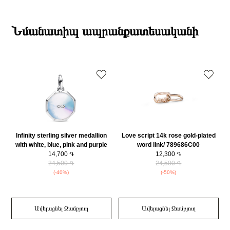
Տիպ
Չարմ
19:00-ի միջակայքում։
Բրենդի գրանցման երկիրը
Դանիա
Էքսպրես առաքումներն իրականացվում են յուրաքանչյուր օր 2-4 ժամվա
Նյութը
925 հարգի արծաթ
ընթացքում։
Նմանատիպ ապրանքատեսականի
Նյութի գույնը
Արծաթագույն
Դեպի մարզեր առաքումներն իրականացվում են 3-4 աշխատանքային
Charm Տեսակ
Կախվող Չարմ
օրվա ընթացքում։
Կատեգորիա
Զարդեր
Զեղչ
30%
Infinity sterling silver medallion
Love script 14k rose gold-plated
with white, blue, pink and purple
word link/ 789686C00
enamel/ 793367C01
14,700 ֏
12,300 ֏
24,500 ֏
24,500 ֏
(-40%)
(-50%)
Ավելացնել Զամբյուղ
Ավելացնել Զամբյուղ