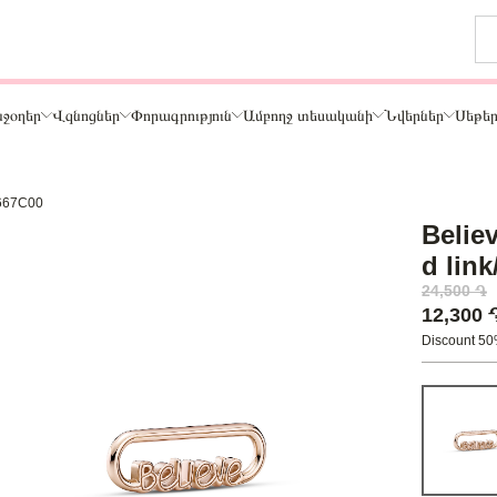
ջօղեր
Վզնոցներ
Փորագրություն
Ամբողջ տեսականի
Նվերներ
Սեթե
89667C00
Թեմա
Belie
ր
Կենդանիներ և ընտանի կենդանիներ
d lin
ամար
Ընտանիք և ընկերներ
24,500 ֏
ար
Տառեր
12,300
Սեր
Discount 5
Նշաններ
Ճանապարհորդություն և Հոբբի