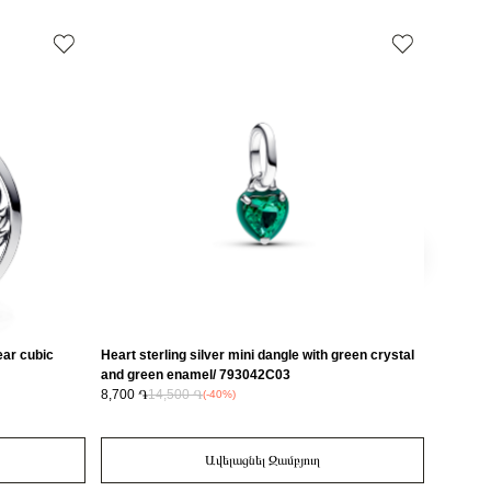
ear cubic
Heart sterling silver mini dangle with green crystal
Nail hea
and green enamel/ 793042C03
zirconi
8,700 ֏
14,500 ֏
14,800 
(-40%)
Ավելացնել Զամբյուղ