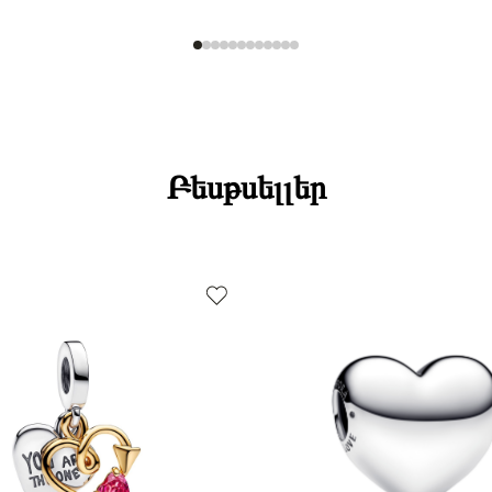
Բեսթսելլեր