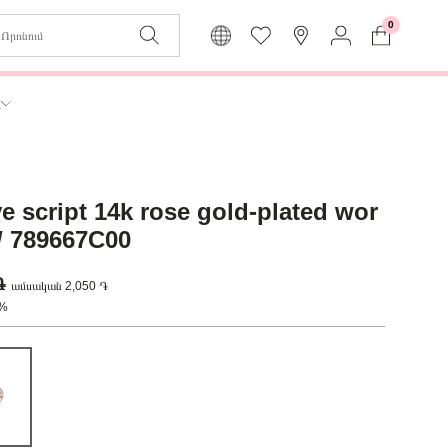
0
Զաբյուղը դատարկ է
Իմ
ր
Լեզու
Մուտք
Հայերեն
Գրանցում
ve script 14k rose gold-plated wor
Վերադառնալ մենյու
k/ 789667C00
 ֏
ամսական 2,050 ֏
0%