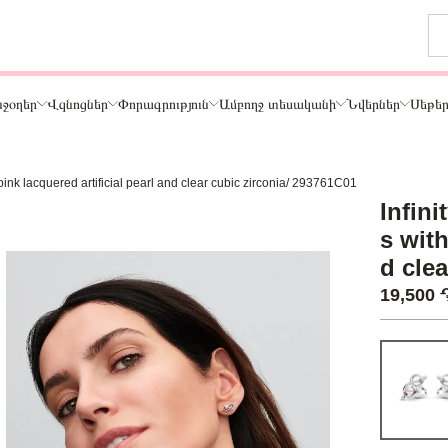
ջօղեր
Վզնոցներ
Փորագրություն
Ամբողջ տեսականի
Նվերներ
Սեթե
th pink lacquered artificial pearl and clear cubic zirconia/ 293761C01
Թեմա
Infini
ր
Կենդանիներ և ընտանի կենդանիներ
s with
ամար
Ընտանիք և ընկերներ
d cle
ար
Տառեր
19,500
Սեր
Նշաններ
Ճանապարհորդություն և Հոբբի