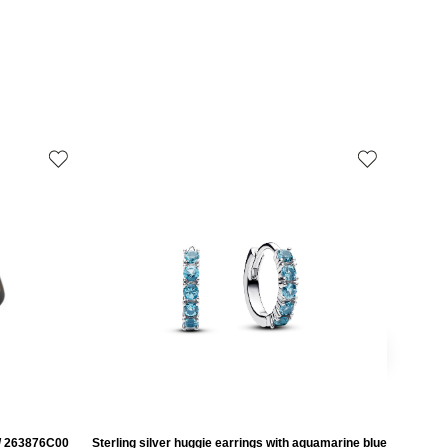
s/ 263876C00
Sterling silver huggie earrings with aquamarine blue
Twisted