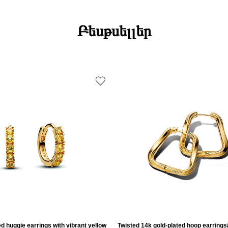
Բեսթսելլեր
ed huggie earrings with vibrant yellow
Twisted 14k gold-plated hoop earring