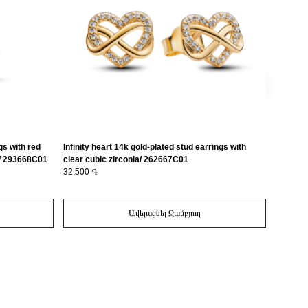
gs with red
Infinity heart 14k gold-plated stud earrings with
Infinity
a/ 293668C01
clear cubic zirconia/ 262667C01
cubic z
32,500 ֏
27,500 
Ավելացնել Զամբյուղ