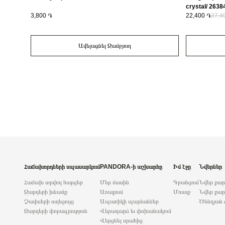
crystal/ 263
3,800 ֏
22,400 ֏
37,4
Ավելացնել Զամբյուղ
Հաճախորդների սպասարկում
PANDORA-ի աշխարհը
Իմ էջը
Նվերներ
Հաճախ տրվող հարցեր
Մեր մասին
Գրանցում
Նվեր քա
Զարդերի խնամք
Առաքում
Մուտք
Նվեր քար
Չափսերի ուղեցույց
Ապառիկի պայմաններ
Ծննդյան 
Զարդերի փորագրություն
Վերադարձ եւ փոխանակում
Վերցնել սրահից