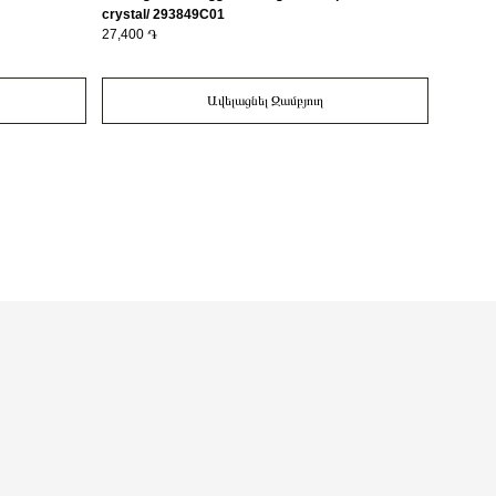
crystal/ 293849C01
27,400 ֏
44,300 
Ավելացնել Զամբյուղ