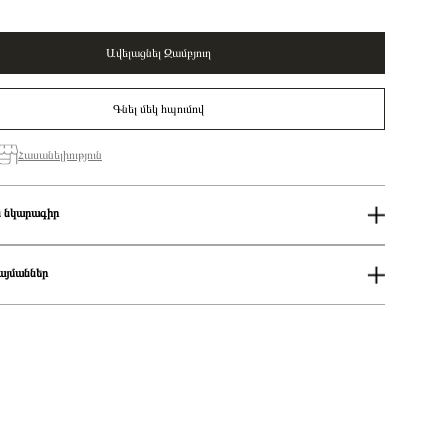
Ավելացնել Զամբյուղ
Գնել մեկ հպումով
Հասանելիություն
 նկարագիր
շ
PANDORA
Կանացի
այմաններ
Pandora Moments
Infinity knot sterling silver stud earrings with pink lacquered artificial
ում
pearl and clear cubic zirconia/ 293761C01
աքումներն իրականացվում են յուրաքանչյուր օր 14։00-19:00-ի
Ականջօղ
ցման երկիրը
Դանիա
քումներն իրականացվում են յուրաքանչյուր օր 2-4 ժամվա ընթացքում։
Խորանարդաձև ցիրկոն
 առաքումներն իրականացվում են 3-4 աշխատանքային օրվա ընթացքում։
925 հարգի արծաթ
Արծաթագույն
սերը (սմ)2
5.1 x 13.5 mm