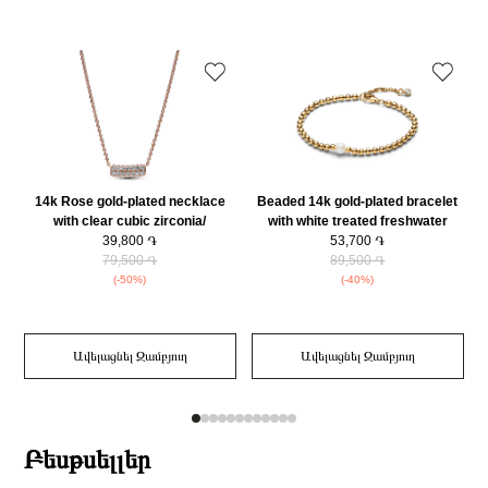
օրվա ընթացքում։
Նյութը
925 հարգի արծաթ
Նյութի գույնը
Արծաթագույն
Կատեգորիա
Զարդեր
Զարդի Չափսը
50
14k Rose gold-plated necklace
Beaded 14k gold-plated bracelet
with clear cubic zirconia/
with white treated freshwater
382621C01-45
39,800 ֏
cultured pearl and clear cubic
53,700 ֏
79,500 ֏
zirconia/ 563173C01-16
89,500 ֏
(-50%)
(-40%)
Ավելացնել Զամբյուղ
Ավելացնել Զամբյուղ
Բեսթսելլեր