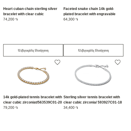
Heart cuban chain sterling silver
Faceted snake chain 14k gold-
bracelet with clear cubic
plated bracelet with engravable
zirconia/594226C01-18
74,200 ֏
heart clasp/564236C00-19
64,300 ֏
Ավելացնել Զամբյուղ
Ավելացնել Զամբյուղ
14k gold-plated tennis bracelet with
Sterling silver tennis bracelet with
clear cubic zirconiat/563539C01-20
clear cubic zirconia/ 593927C01-18
79,200 ֏
34,400 ֏