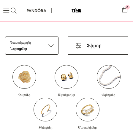
0
Դասակարգել
Ֆիլտր
Նորույթներ
Չարմեր
Ականջօղեր
Վզնոցներ
Թևնոցներ
Մատանիներ