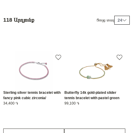
118 Արդյունք
Ցույց տալ
24
Sterling silver tennis bracelet with
Butterfly 14k gold-plated slider
fancy pink cubic zirconia/
tennis bracelet with pastel green
593927C02-18
34,400 ֏
crystal and clear cubic zirconia/
99,100 ֏
564402C01-1