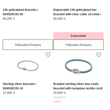
14k gold-plated bracelet /
Engravable 14k gold-plated bar
564028C00-20
bracelet with clear cubic zirconia /
84,200 ֏
564010C01-20
69,200 ֏
Engravable
Ավելացնել Զամբյուղ
Ավելացնել Զամբյուղ
Sterling silver bracelet /
Braided sterling silver box chain
594028C00-19
bracelet with turquoise textile cord/
37,400 ֏
593816C01-16
20,600 ֏
34,400 ֏
(-40%)