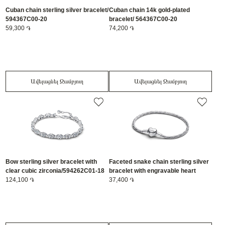
Cuban chain sterling silver bracelet/
Cuban chain 14k gold-plated
594367C00-20
bracelet/ 564367C00-20
59,300 ֏
74,200 ֏
Ավելացնել Զամբյուղ
Ավելացնել Զամբյուղ
Bow sterling silver bracelet with
Faceted snake chain sterling silver
clear cubic zirconia/594262C01-18
bracelet with engravable heart
124,100 ֏
clasp/594236C00-20
37,400 ֏